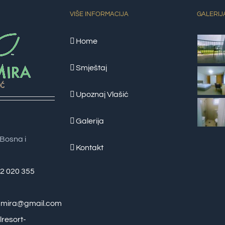
VIŠE INFORMACIJA
GALERIJ
Home
Smještaj
Upoznaj Vlašić
Galerija
Bosna i
Kontakt
62 020 355
zamira@gmail.com
lresort-