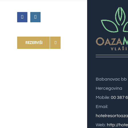
Facebook
Instagram
REZERVIŠI
Babanovac bb 
Hercegovina
Mobile:
00 387 
Email:
hotelresortoa
Web:
http://hote