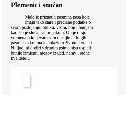
Plemenit i snažan
Malo je priznatih pasmina pasa koje
imaju tako stare i precizne podatke o
svom postojanju, obliku, visini, boji i namjeni
kao što je slučaj sa tornjakom. On je dugo
vremena odolijevao svim uticajima drugih
pasmina s kojima je dolazio u životni kontakt.
Ni ljudi ni dodiri s drugim psima nisu uspjeli
bitnije izmjeniti njegov izgled, narav i radne
kvalitete…