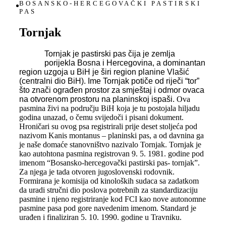
BOSANSKO-HERCEGOVAČKI PASTIRSKI
PAS
Tornjak
Tornjak je pastirski pas čija je zemlja
porijekla Bosna i Hercegovina, a dominantan
region uzgoja u BiH je širi region planine Vlašić
(centralni dio BiH). Ime Tornjak potiče od riječi “tor”
što znači ograđen prostor za smještaj i odmor ovaca
na otvorenom prostoru na planinskoj ispaši.
Ova
pasmina živi na području BiH koja je tu postojala hiljadu
godina unazad, o čemu svijedoči i pisani dokument.
Hroničari su ovog psa registrirali prije deset stoljeća pod
nazivom Kanis montanus – planinski pas, a od davnina ga
je naše domaće stanovništvo nazivalo Tornjak. Tornjak je
kao autohtona pasmina registrovan 9. 5. 1981. godine pod
imenom “Bosansko-hercegovački pastirski pas- tornjak”.
Za njega je tada otvoren jugoslovenski rodovnik.
Formirana je komisija od kinoloških sudaca sa zadatkom
da uradi stručni dio poslova potrebnih za standardizaciju
pasmine i njeno registriranje kod FCI kao nove autonomne
pasmine pasa pod gore navedenim imenom. Standard je
urađen i finaliziran 5. 10. 1990. godine u Travniku.