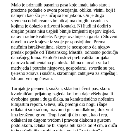
Malo je priznatih pasmina pasa koje imaju tako stare i
precizne podatke o svom postojanju, obliku, visini, boji i
namjeni kao što je slučaj sa tornjakom. On je dugo
vremena odolijevao svim uticajima drugih pasmina s
kojima je dolazio u životni kontakt. Ni ljudi ni dodiri s
drugim psima nisu uspjeli bitnije izmjeniti njegov izgled,
narav i radne kvalitete. Najvjerovatnije su ga stari Sloveni
doveli u ove krajeve iz svoje pra-postojbine. Prema
naučnim istraživanjima, skoro je neosporno da njegov
predak potječe od Tibetanskog Mastifa, odnosno područja
današnjeg Irana. Ekološki uslovi prebivališta tornjaka
(surova kontinentalna planinska klima u arealu vuka i
medvjeda i potreba njegovog gospodara), stvorile su psa
tjelesno zdrava i snažna, skromnijih zahtijeva za smještaj i
ishranu vrsnog čuvara.
Tornjak je plemenit, snažan, skladan i čvrst pas, skoro
kvadratičan, prijatnog izgleda koji mu daje višebojna ili
dvobojna gusta i duga dlaka, sa karakteristično nošenim
kitnjastim repom. Glava, uši, prednji dio nogu i šape
odlakani su kraćom, pravom i gustom dlakom, dok vrat
ima izraženu grivu. Trup i zadnji dio nogu, kao i rep,
odlakani su dugom tvrdom i pravom dlakom s gustom
poddlakom. Dlaka ne bi smjela biti kraća od 9 cm, a duža
to je poželjnjija, osobito griva vrata i “zastavice” na