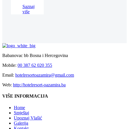
Saznaj
više
Babanovac bb Bosna i Hercegovina
Mobile:
00 387 62 020 355
Email:
hotelresortoazamira@gmail.com
Web:
http://hotelresort-oazamira.ba
VIŠE INFORMACIJA
Home
Smještaj
Upoznaj Vlašić
Galerija
Kontakt