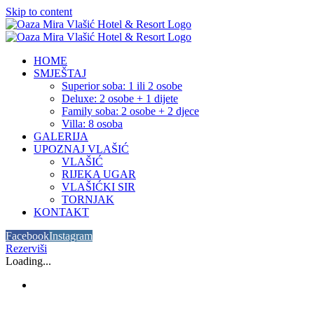
Skip to content
HOME
SMJEŠTAJ
Superior soba: 1 ili 2 osobe
Deluxe: 2 osobe + 1 dijete
Family soba: 2 osobe + 2 djece
Villa: 8 osoba
GALERIJA
UPOZNAJ VLAŠIĆ
VLAŠIĆ
RIJEKA UGAR
VLAŠIĆKI SIR
TORNJAK
KONTAKT
Facebook
Instagram
Rezerviši
Loading...