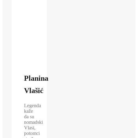
Planina
Vlašić
Legenda
kaže
da su
nomadski
Vlasi,
potomci