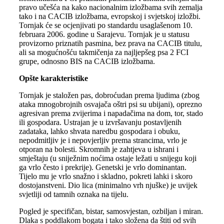
pravo učešća na kako nacionalnim izložbama svih zemalja
tako i na CACIB izložbama, evropskoj i svjetskoj izložbi.
Tornjak će se ocjenjivati po standardu usaglašenom 10.
februara 2006. godine u Sarajevu. Tornjak je u statusu
provizorno priznatih pasmina, bez prava na CACIB titulu,
ali sa mogućnošću takmičenja za najljepšeg psa 2 FCI
grupe, odnosno BIS na CACIB izložbama.
Opšte karakteristike
Tornjak je staložen pas, dobroćudan prema ljudima (zbog
ataka mnogobrojnih osvajača oštri psi su ubijani), oprezno
agresivan prema zvijerima i napadačima na dom, tor, stado
ili gospodara. Ustrajan je u izvršavanju postavljenih
zadataka, lahko shvata naredbu gospodara i obuku,
nepodmitljiv je i nepovjerljiv prema strancima, vrlo je
otporan na bolesti. Skromnih je zahtjeva u ishrani i
smještaju (u sniježnim noćima ostaje ležati u snijegu koji
ga vrlo često i prekrije). Genetski je vrlo dominantan.
Tijelo mu je vrlo snažno i skladno, pokreti lahki i skoro
dostojanstveni. Dio lica (minimalno vrh njuške) je uvijek
svjetliji od tamnih oznaka na tijelu.
Pogled je specifičan, bistar, samosvjestan, ozbiljan i miran.
Dlaka s poddlakom bogata i tako složena da štiti od svih