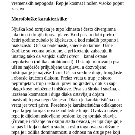
vremenskih nepogoda. Rep je kosmat i nošen visoko poput
zastave.
Morofološke karakteristike
Njuška kod tornjaka je tupo klinasta i često divergirana
iako ima i drugih tipova glave. Kod pasa u dobi preko
četiri godine zubalo je klještasto, a kod mlađih potpuno i
makazasto. Oči su bademaste, smeđe do tamne. Ušne
školjke su veoma pokretne, a pri kretanju zabacuju ih
unatrag tako da vanjski služni otvor – kanal ostane
nepokriven (odlika autohtonosti). U stanju mirovanja psa
uši su najčešće priljubljene uz glavu, a dozvoljeno
odstupanje je najviše 1 cm. Uši su srednje duge, trouglaste
i obrasle kraćom dlakom. Prelaz vrata u trup je skoro
neprimjetan. trup i leđa su pravilno građeni, dok su sapi
blago koso položene i mišićave. Prsa su široka i snažna, a
izražena kosmatost i duga dlaka ostavljaju dojam
masivnijih prsa nego što jesu. Dlaka je karakteristična na
vratu jer tvori grivu. Posebno je karakteristična odlakanost
repa kojeg tornjak nosi iznad leđne linije. Ovakvo nošenje
repa je dijelom uslovljeno poslom kojeg tornjak obavlja
(čuvanje i držanje na okupu stada ovaca), jer upućuje gdje
se pas ili kuja nalazi u stadu, a osim toga ovakvo držanje
repa je i odlika dominantnosti u odnosu na druge pse koji