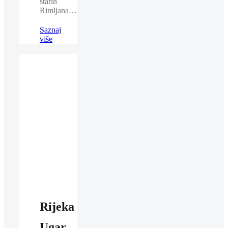
starih
Rimljana…
Saznaj
više
Rijeka
Ugar