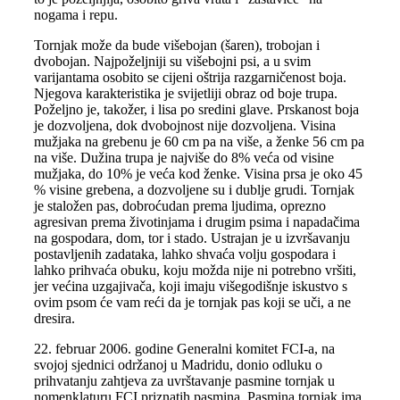
nogama i repu.
Tornjak može da bude višebojan (šaren), trobojan i
dvobojan. Najpoželjniji su višebojni psi, a u svim
varijantama osobito se cijeni oštrija razgarničenost boja.
Njegova karakteristika je svijetliji obraz od boje trupa.
Poželjno je, takožer, i lisa po sredini glave. Prskanost boja
je dozvoljena, dok dvobojnost nije dozvoljena. Visina
mužjaka na grebenu je 60 cm pa na više, a ženke 56 cm pa
na više. Dužina trupa je najviše do 8% veća od visine
mužjaka, do 10% je veća kod ženke. Visina prsa je oko 45
% visine grebena, a dozvoljene su i dublje grudi. Tornjak
je staložen pas, dobroćudan prema ljudima, oprezno
agresivan prema životinjama i drugim psima i napadačima
na gospodara, dom, tor i stado. Ustrajan je u izvršavanju
postavljenih zadataka, lahko shvaća volju gospodara i
lahko prihvaća obuku, koju možda nije ni potrebno vršiti,
jer većina uzgajivača, koji imaju višegodišnje iskustvo s
ovim psom će vam reći da je tornjak pas koji se uči, a ne
dresira.
22. februar 2006. godine Generalni komitet FCI-a, na
svojoj sjednici održanoj u Madridu, donio odluku o
prihvatanju zahtjeva za uvrštavanje pasmine tornjak u
nomenklaturu FCI priznatih pasmina. Pasmina tornjak ima