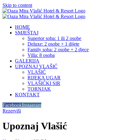
Skip to content
HOME
SMJEŠTAJ
Superior soba: 1 ili 2 osobe
Deluxe: 2 osobe + 1 dijete
Family soba: 2 osobe + 2 djece
Villa: 8 osoba
GALERIJA
UPOZNAJ VLAŠIĆ
VLAŠIĆ
RIJEKA UGAR
VLAŠIĆKI SIR
TORNJAK
KONTAKT
Facebook
Instagram
Rezerviši
Upoznaj Vlašić