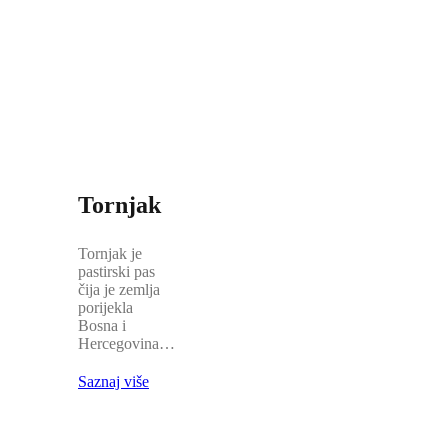
Tornjak
Tornjak je
pastirski pas
čija je zemlja
porijekla
Bosna i
Hercegovina…
Saznaj više