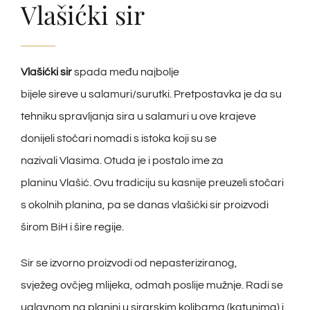
Vlašićki sir
Vlašićki sir
spada među najbolje
bijele sireve u salamuri/surutki. Pretpostavka je da su
tehniku spravljanja sira u salamuri u ove krajeve
donijeli stočari nomadi s istoka koji su se
nazivali Vlasima. Otuda je i postalo ime za
planinu Vlašić. Ovu tradiciju su kasnije preuzeli stočari
s okolnih planina, pa se danas vlašićki sir proizvodi
širom BiH i šire regije.
Sir se izvorno proizvodi od nepasteriziranog,
svježeg ovčjeg mlijeka, odmah poslije mužnje. Radi se
uglavnom na planini u sirarskim kolibama (katunima) i