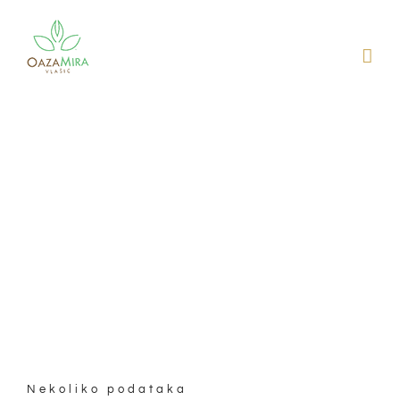
Skip
to
content
Nekoliko podataka