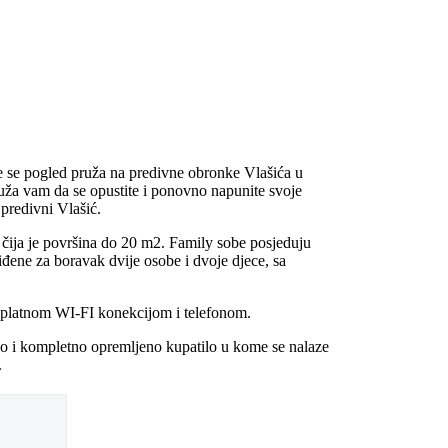
je se pogled pruža na predivne obronke Vlašića u
uža vam da se opustite i ponovno napunite svoje
predivni Vlašić.
ija je površina do 20 m2. Family sobe posjeduju
đene za boravak dvije osobe i dvoje djece, sa
platnom WI-FI konekcijom i telefonom.
kao i kompletno opremljeno kupatilo u kome se nalaze
.