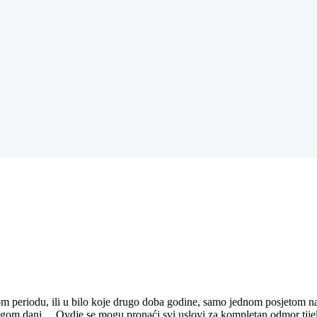
kom periodu, ili u bilo koje drugo doba godine, samo jednom posjetom n
Bogom dani… Ovdje se mogu pronaći svi uslovi za kompletan odmor tije