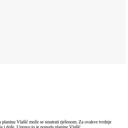
a planinu Vlašić može se smatrati rješenom. Za ovakve tvrdnje
la i duše. Upravo to je ponuda planine Vlašić…