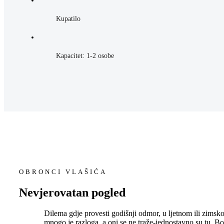
Kupatilo
Kapacitet: 1-2 osobe
OBRONCI VLAŠIĆA
Nevjerovatan pogled
Dilema gdje provesti godišnji odmor, u ljetnom ili zims
mnogo je razloga, a oni se ne traže-jednostavno su tu, 