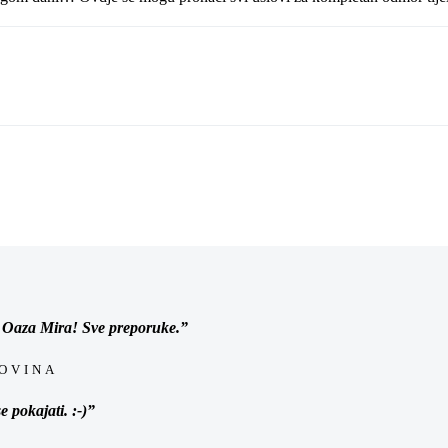
 Oaza Mira! Sve preporuke.”
GOVINA
e pokajati. :-)”