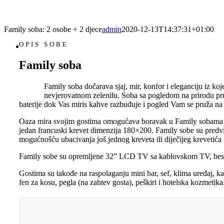
Family soba: 2 osobe + 2 djece
admin
2020-12-13T14:37:31+01:00
OPIS SOBE
Family soba
Family soba dočarava sjaj, mir, konfor i eleganciju iz ko
nevjerovatnom zelenilu. Soba sa pogledom na prirodu pr
baterije dok Vas miris kahve razbuđuje i pogled Vam se pruža na 
Oaza mira svojim gostima omogućava boravak u Family sobama č
jedan francuski krevet dimenzija 180×200. Family sobe su predvi
mogućnošću ubacivanja još jednog kreveta ili diječijeg krevetića
Family sobe su opremljene 32” LCD TV sa kablovskom TV, bes
Gostima su takođe na raspolaganju mini bar, sef, klima uređaj, 
fen za kosu, pegla (na zahtev gosta), peškiri i hotelska kozmetika