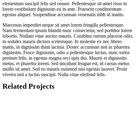
elementum suscipit felis sed ornare. Pellentesque sit amet risus in
lorem vestibulum dignissim eu in ante. Praesent condimentum
egestas aliquet. Suspendisse accumsan venenatis nibh id mattis.
Maecenas imperdiet neque sit amet lorem fringilla pellentesque.
Nam fermentum ipsum blandit nunc consectetur, sed porttitor lorem
lobortis. Nullam vitae auctor mauris. Curabitur rutrum placerat odio,
in sodales mauris dictum scelerisque. In molestie ex nec libero
mattis, in dignissim diam lacinia. Donec accumsan nisl ac pharetra
dignissim. Fusce dignissim, odio a pellentesque luctus, nunc tortor
pretium felis, in egestas magna orci quis dui. Mauris et dignissim
metus, et pharetra lorem. Sed tincidunt feugiat est, id cursus metus
mollis sit amet. Sed eu mauris euismod nisi egestas laoreet. Proin
viverra nisl a luctus suscipit. Nulla vitae eleifend felis.
Related Projects