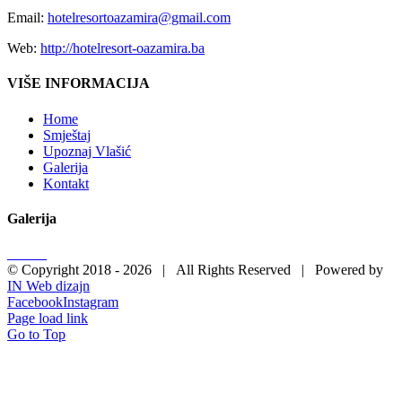
Email:
hotelresortoazamira@gmail.com
Web:
http://hotelresort-oazamira.ba
VIŠE INFORMACIJA
Home
Smještaj
Upoznaj Vlašić
Galerija
Kontakt
Galerija
© Copyright 2018 -
2026 | All Rights Reserved | Powered by
IN Web dizajn
Facebook
Instagram
Page load link
Go to Top