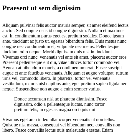
Praesent ut sem dignissim
A
liquam pulvinar felis auctor mauris semper, sit amet eleifend lectus
auctor. Sed congue risus id congue dignissim. Nullam et maximus
est. In condimentum purus eget est pretium sodales. Donec ipsum
ante, tincidunt ac justo ut, egestas bibendum felis. Duis metus nunc,
congue nec condimentum et, vulputate nec metus. Pellentesque
tincidunt odio neque. Morbi dignissim quis nisl in tincidunt.
Vivamus orci nunc, venenatis vel ante sit amet, placerat auctor eros.
Praesent pellentesque elit dui, vitae ultrices tortor commodo vel.
Aenean at bibendum mauris, a condimentum erat. Fusce suscipit
augue et ante faucibus venenatis. Aliquam et augue volutpat, rutrum
urna vel, commodo libero. In pharetra, tortor vel venenatis
vestibulum, mauris nisl dapibus ante, eget pretium sapien ligula nec
neque. Suspendisse non augue a enim semper varius.
Donec accumsan nisl ac pharetra dignissim. Fusce
dignissim, odio a pellentesque luctus, nunc tortor
pretium felis, in egestas magna orci quis dui
Vivamus eget arcu in leo ullamcorper venenatis ut non tellus.
Quisque nisi massa, consequat vel bibendum nec, convallis non
libero. Fusce convallis lectus quis malesuada egestas. Etiam