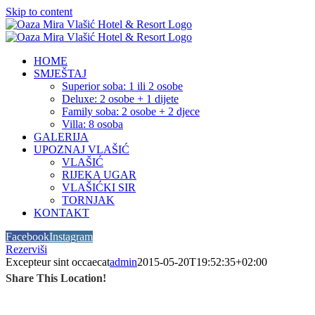
Skip to content
HOME
SMJEŠTAJ
Superior soba: 1 ili 2 osobe
Deluxe: 2 osobe + 1 dijete
Family soba: 2 osobe + 2 djece
Villa: 8 osoba
GALERIJA
UPOZNAJ VLAŠIĆ
VLAŠIĆ
RIJEKA UGAR
VLAŠIĆKI SIR
TORNJAK
KONTAKT
Facebook
Instagram
Rezerviši
Excepteur sint occaecat
admin
2015-05-20T19:52:35+02:00
Share This Location!