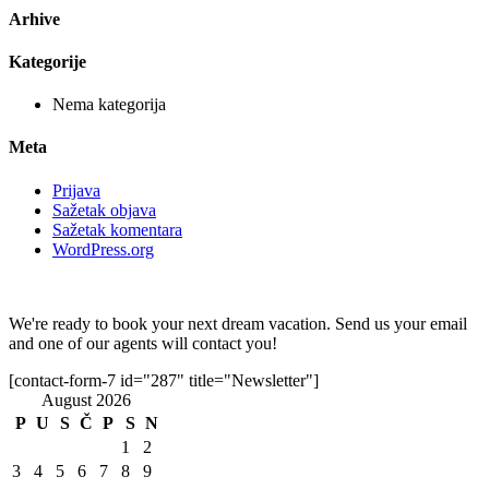
Arhive
Kategorije
Nema kategorija
Meta
Prijava
Sažetak objava
Sažetak komentara
WordPress.org
We're ready to book your next dream vacation. Send us your email
and one of our agents will contact you!
[contact-form-7 id="287" title="Newsletter"]
August 2026
P
U
S
Č
P
S
N
1
2
3
4
5
6
7
8
9