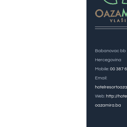
Babanovac bb 
Hercegovina
Mobile:
00 387 
Email:
hotelresortoa
Web:
http://hote
oazamira.ba