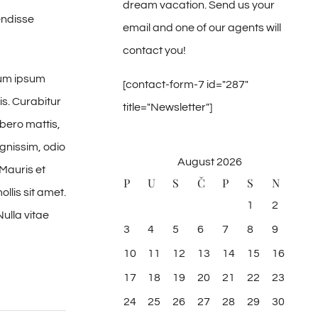
dream vacation. Send us your
endisse
email and one of our agents will
contact you!
tum ipsum
[contact-form-7 id="287"
is. Curabitur
title="Newsletter"]
ibero mattis,
gnissim, odio
August 2026
 Mauris et
P
U
S
Č
P
S
N
llis sit amet.
1
2
Nulla vitae
3
4
5
6
7
8
9
10
11
12
13
14
15
16
17
18
19
20
21
22
23
24
25
26
27
28
29
30