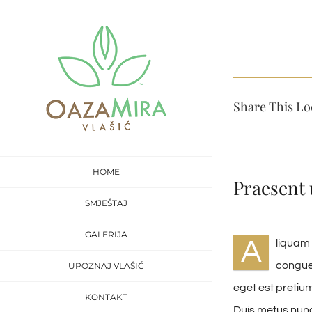
Skip
to
content
Share This Lo
HOME
Praesent 
SMJEŠTAJ
GALERIJA
A
liquam 
congue 
UPOZNAJ VLAŠIĆ
eget est pretium
KONTAKT
Duis metus nunc