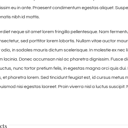
issim eu in ante. Praesent condimentum egestas aliquet. Susp
tis nibh id mattis.
iet neque sit amet lorem fringilla pellentesque. Nam fermen
sectetur, sed porttitor lorem lobortis. Nullam vitae auctor maur
odio, in sodales mauris dictum scelerisque. In molestie ex nec l
am lacinia. Donec accumsan nisl ac pharetra dignissim. Fusce di
uctus, nunc tortor pretium felis, in egestas magna orci quis dui.
 et pharetra lorem. Sed tincidunt feugiat est, id cursus metus mo
ismod nisi egestas laoreet. Proin viverra nisl a luctus suscipit. 
cts