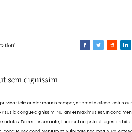
cation!
ut sem dignissim
pulvinar felis auctor mauris semper, sit amet eleifend lectus au
risus id congue dignissim. Nullam et maximus est. In condime
 sodales. Donec ipsum ante, tincidunt ac justo ut, egestas bibe
, congue nec condimentum et, vulputate nec metus. Pellentesq