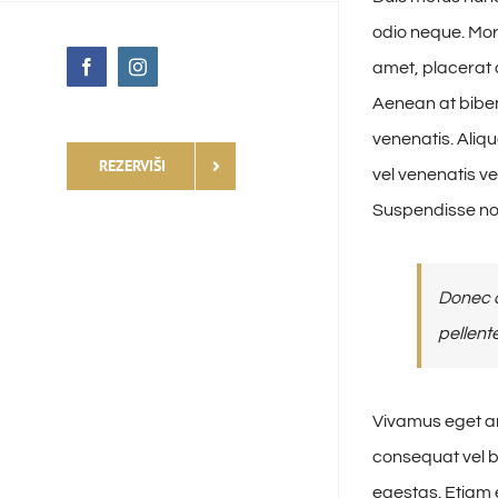
odio neque. Morb
Facebook
Instagram
amet, placerat a
Aenean at bibe
venenatis. Aliq
REZERVIŠI
vel venenatis v
Suspendisse no
Donec a
pellent
Vivamus eget ar
consequat vel b
egestas. Etiam e