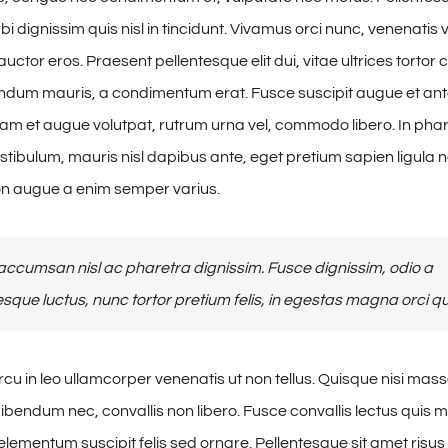
i dignissim quis nisl in tincidunt. Vivamus orci nunc, venenatis v
uctor eros. Praesent pellentesque elit dui, vitae ultrices torto
ndum mauris, a condimentum erat. Fusce suscipit augue et ant
uam et augue volutpat, rutrum urna vel, commodo libero. In phare
estibulum, mauris nisl dapibus ante, eget pretium sapien ligula 
n augue a enim semper varius.
ccumsan nisl ac pharetra dignissim. Fusce dignissim, odio a
esque luctus, nunc tortor pretium felis, in egestas magna orci qu
cu in leo ullamcorper venenatis ut non tellus. Quisque nisi mass
ibendum nec, convallis non libero. Fusce convallis lectus quis
lementum suscipit felis sed ornare. Pellentesque sit amet risus 