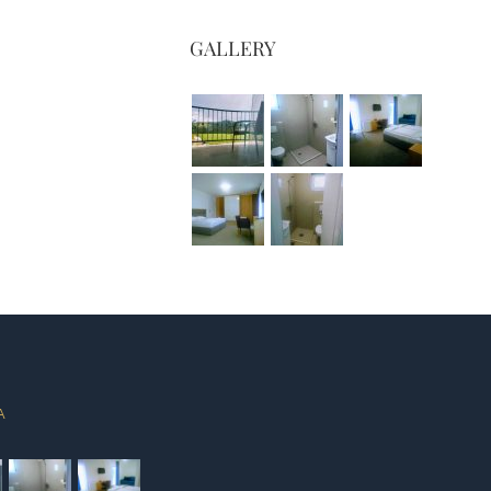
GALLERY
A