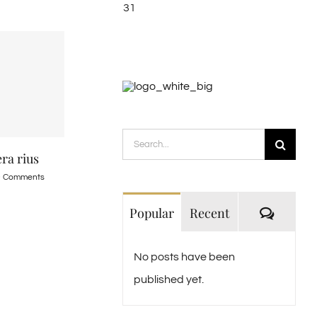
31
Search
era rius
for:
0 Comments
Comme
Popular
Recent
No posts have been
published yet.