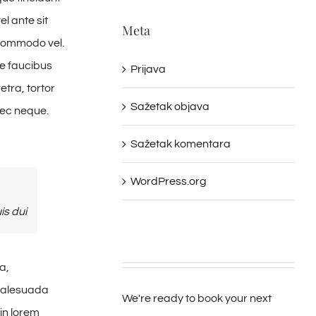
el ante sit
Meta
r commodo vel.
e faucibus
Prijava
tra, tortor
Sažetak objava
nec neque.
Sažetak komentara
WordPress.org
is dui
a,
 malesuada
We're ready to book your next
in lorem