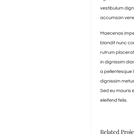
vestibulum dign
accumsan venena
Maecenas imperd
blandit nunc con
rutrum placerat 
in dignissim di
a pellentesque l
dignissim metus,
Sed eu mauris eu
eleifend felis.
Related Proje