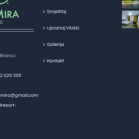
Smještaj
Upoznaj Vlašić
Galerija
Bosna i
Kontakt
62 020 355
zamira@gmail.com
lresort-