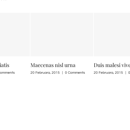
iatis
Maecenas nisl urna
Duis malesi viv
Comments
20 Februara, 2015
|
0 Comments
20 Februara, 2015
|