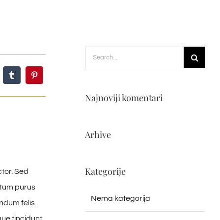
Search
for:
Najnoviji komentari
Arhive
Kategorije
ctor. Sed
ntum purus
Nema kategorija
ndum felis.
ue tincidunt